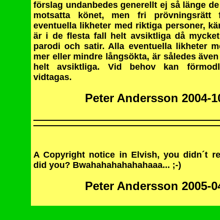
förslag undanbedes generellt ej så länge d
motsatta könet, men fri prövningsrätt f
eventuella likheter med riktiga personer, kä
är i de flesta fall helt avsiktliga då mycke
parodi och satir. Alla eventuella likheter m
mer eller mindre långsökta, är således även d
helt avsiktliga. Vid behov kan förmodli
vidtagas.
Peter Andersson 2004-1
A Copyright notice in Elvish, you didn´t rea
did you? Bwahahahahahahaaa... ;-)
Peter Andersson 2005-0