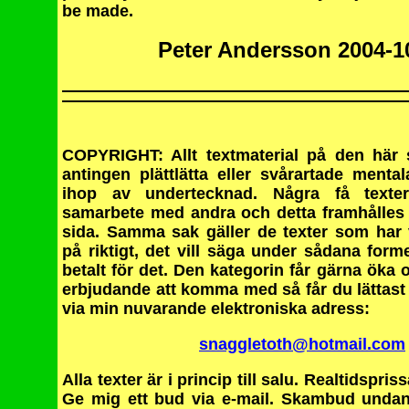
be made.
Peter Andersson 2004-1
COPYRIGHT: Allt textmaterial på den här 
antingen plättlätta eller svårartade menta
ihop av undertecknad. Några få texter
samarbete med andra och detta framhålles 
sida. Samma sak gäller de texter som har 
på riktigt, det vill säga under sådana forme
betalt för det. Den kategorin får gärna öka 
erbjudande att komma med så får du lättas
via min nuvarande elektroniska adress:
snaggletoth@hotmail.com
Alla texter är i princip till salu. Realtidspris
Ge mig ett bud via e-mail. Skambud unda