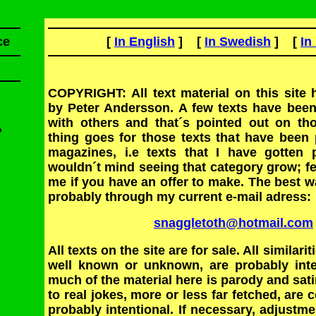
ce
[
In English
] [
In Swedish
] [
In
COPYRIGHT: All text material on this site
by Peter Andersson. A few texts have been
with others and that´s pointed out on t
thing goes for those texts that have been 
magazines, i.e texts that I have gotten p
wouldn´t mind seeing that category grow; fee
me if you have an offer to make. The best w
probably through my current e-mail adress:
snaggletoth@hotmail.com
All texts on the site are for sale. All similarit
well known or unknown, are probably inte
much of the material here is parody and satire
to real jokes, more or less far fetched, are
probably intentional. If necessary, adjustm