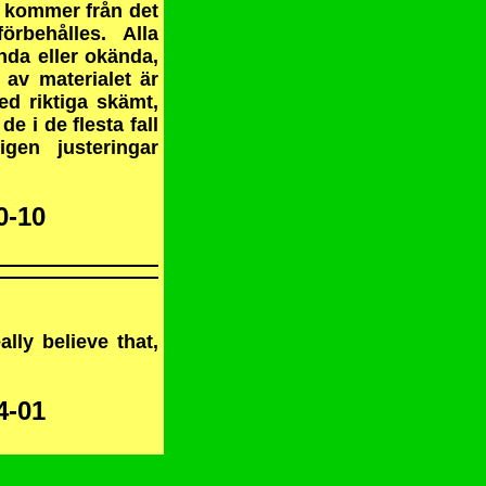
e kommer från det
örbehålles. Alla
nda eller okända,
t av materialet är
ed riktiga skämt,
e i de flesta fall
gen justeringar
0-10
lly believe that,
4-01