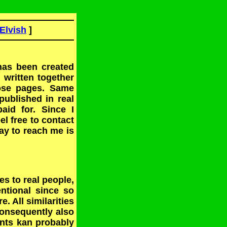
 Elvish
]
 has been created
 written together
hose pages. Same
published in real
aid for. Since I
l free to contact
ay to reach me is
ies to real people,
ntional since so
. All similarities
 consequently also
ents kan probably