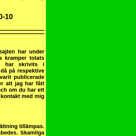
0-10
sajten har under
la kramper totats
 har skrivits i
då på respektive
varit publicerade
r att jag har fått
och om du har ett
t kontakt med mig
sättning tillämpas.
nbedes. Skamliga